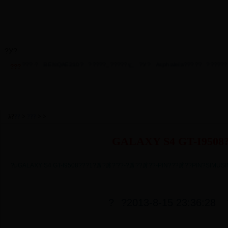
?У?
?γ
??
?
??
?У?
??
??
?
?
??
???·?
BENQAE210?
?????_?????γ_
?У?
Asphaleia?????
??????
???
У·
???
??
?
λ?
??
>
???
> >
GALAXY S4 GT-I9508
?μGALAXY S4 GT-I9508???1?豸?豸?′??-?豸??豸??-PIN???豸??PIN?SIMUSI
?
?2013-8-15 23:36:28