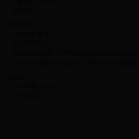
- ?豸?豸?Χ(10 ) ??
- ??????
17豸??δ
- ??USB 豸?
- ?????????
- Windows XP ????Windows XP Service
- ????Samsung Kies 2.0 Windows Media
18ΧС?
- ????裬??????
- ????????