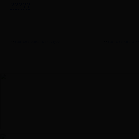
?????
??
GALAXY Win(GT-I8558)??
??
GALAXY MEGA??
У·
???
??
?