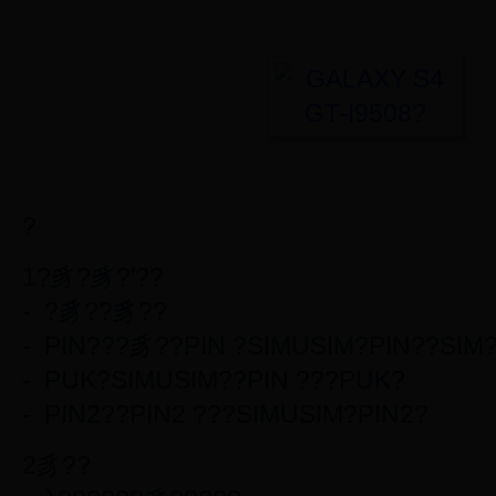
?
1?豸?豸?′??
- ?豸??豸??
- PIN???豸??PIN ?SIMUSIM?PIN??SIM
- PUK?SIMUSIM??PIN ???PUK?
- PIN2??PIN2 ???SIMUSIM?PIN2?
2豸??