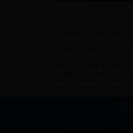
网站栏目导航：
培训课程
手机硬件
手
学生感言
学校概况
教学实景
手机维
刷机教程
家电维修
手机技巧
电工
电动工具维修
电脑维修
电脑硬件维修
装修电工
电工证查询
办个电工证要多少
培训哪家好
电脑维修技术问答
电脑维修知
友情链接：
电动车维修培训
淘宝培训学校
液晶电视维修
焊工培训学校
电工焊工学
脑维修
电脑组装维护
电脑硬件维修
设备维修
电动工具维修
制冷维修
学校首页
湖南阳光手机维修
版权所有 