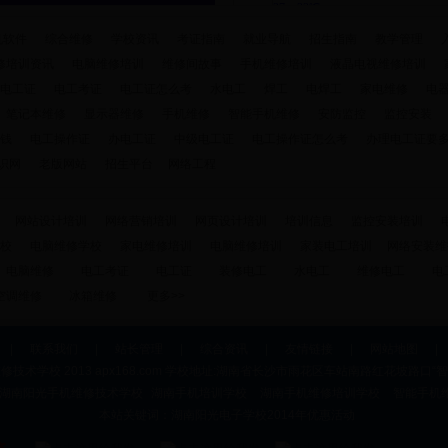
机软件
综合维修
学校资讯
考证指南
就业导航
招生指南
教学管理
修培训资讯
电脑维修培训
维修间故事
手机维修培训
液晶电视维修培训
电工证
电工考证
电工证怎么考
水电工
焊工
电焊工
家电维修
电
笔记本维修
显示器维修
手机维修
智能手机维修
安防监控
监控安装
钱
电工操作证
办电工证
中级电工证
电工操作证怎么考
办理电工证要
识网
老版网站
招生平台
网络工程
网站设计培训
网络营销培训
网页设计培训
培训信息
监控安装培训
校
电脑维修学校
家电维修培训
电脑维修培训
家装电工培训
网络安装维
电脑维修
电工考证
电工证
装修电工
水电工
维修电工
电
空调维修
冰箱维修
更多>>
|
联系我们
|
站长管理
|
综合资讯
|
友情链接
|
网站地图
技术学校 2013 apx168.com 学校地址:湖南省长沙市雨花区车站南路红花坡路口“
© 湖南阳光手机维修技术学校
湖南手机培训学校
湖南手机维修培训学校
智能手机
本站关键词：湖南阳光电子学校2014年优惠活动