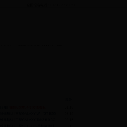
全国报名电话：0731-85579057
14年优惠活动是哪里？湖南阳光电子学校
多少？湖南阳光电子学校2014年优惠活动哪
教学管理
入学须知
少？湖南阳光电子学校2014年优惠活动效
技术学校的湖南阳光电子学校2014年优惠
热资讯
更多
须知
]
湖南阳光电子学校收费标
01.18
维修培训
]
三星GALAXY Win(GT-I855
08.15
维修培训
]
三星GALAXY Tab3 8.0 3G
08.15
维修培训
]
三星SCH-I869手机故障排
08.15