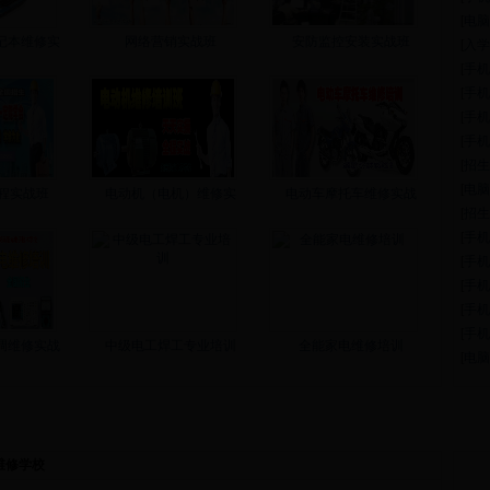
[
电脑
记本维修实
网络营销实战班
安防监控安装实战班
[
入学
[
手机
[
手机
[
手机
[
手机
[
招生
[
电脑
程实战班
电动机（电机）维修实
电动车摩托车维修实战
[
招生
[
手机
[
手机
[
手机
[
手机
[
手机
调维修实战
中级电工焊工专业培训
全能家电维修培训
[
电脑
入学须知
联系方法
食宿安排
就业安置
调维修学校
联