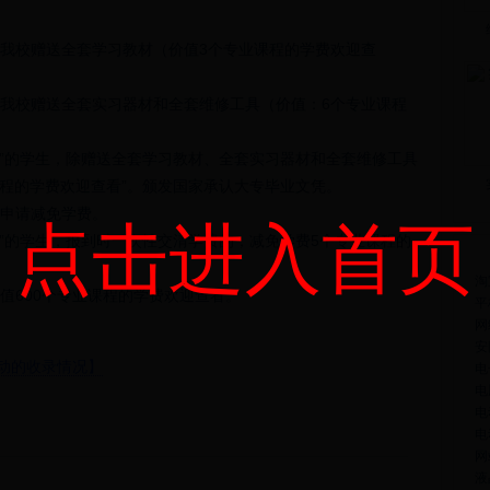
，我校赠送全套学习教材（价值3个专业课程的学费欢迎查
，我校赠送全套实习器材和全套维修工具（价值：6个专业课程
班”的学生，除赠送全套学习教材、全套实习器材和全套维修工具
课程的学费欢迎查看”。颁发国家承认大专毕业文凭。
可申请减免学费。
点击进入首页
班”的学生，报到时一次性交清学费的，减免学费5个专业课程的
王
淘
值600个专业课程的学费欢迎查看。
平
网
安
活动的收录情况】
电
电
电
电
网
液