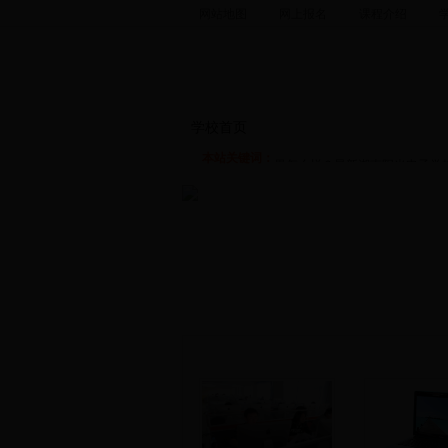
网站地图
网上报名
课程介绍
湖南阳光电子学校2014年优惠
2014年优惠活动哪家比较好？
学校首页
培训课程
手机硬件
手
个机构好？湖南阳光电子学校20
果怎么样？最新湖南阳光电子学校
本站关键词：
活动信息。湖南阳光电子学校201
王牌专业