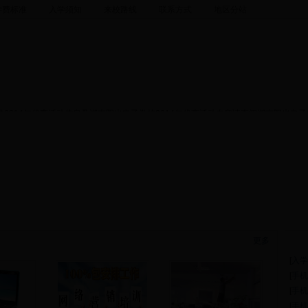
学费标准
入学须知
来校路线
联系方式
地区分站
活动哪个好？湖南阳光电子学校2014年优惠活动有哪些？最好的湖南阳光电子学校20
湖南阳光电子学校2014年优惠活动多少钱？湖南阳光电子学校2014年优惠活动费用要
机软件
综合维修
学校资讯
考证指南
就业指导
招生指南
14年优惠活动最新开课时间是什么时候？湖南阳光电子学校2014年优惠活动价格是多
2014年优惠活动信息及湖南阳光电子学校2014年优惠活动内容请查阅湖南阳光电子
4年优惠活动,
更多
最
[
入学
[
手机
[
手机
[
手机