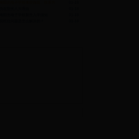
南阳光电子学校来校路线、联系方
01-18
功在阳光八大理由
01-18
南阳光电子学校新生入学须知
01-18
员吃住问题是怎么解决的？
01-18
在线报名