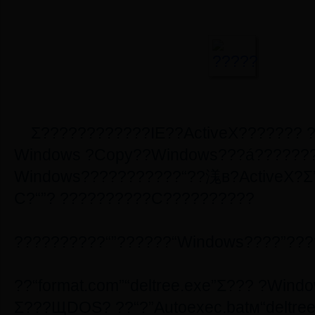
Σ????????????IE??ActiveX??????? 
Windows ?Copy??Windows???á??????
Windows???????????“??溬в?ActiveX?Σ
С?“”? ??????????С??????????
??????????“”??????“Windows????”???
??“format.com”“deltree.exe”Σ??? ?Wi
Σ???ЩDOS? ??“?”Autoexec.batм“deltree 