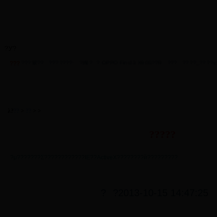
?У?
?γ
??
?
??
?У?
??
??
?
?
??
???紫??
???????·
?綯?
? OPPO Find 3 X905??R
???
????_????γ
???
У·
???
??
?
λ?
??
>
??
> >
?????
?μ???????Σ????????????IE??ActiveX????????й?????????
?
?2013-10-15 14:47:25