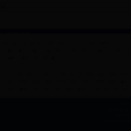
??
?γ
??
?
??
?У?
??
?
?
?
??
?У??
?
?
?
繤?
繤??
?繤
纸
??
?
??
??
?
綯?
?
??
??
м繤?
繤??
??
??
繤
?
?
??
??
?
??
?
??
??
?
???
???
???
???
???
????
????
???
????
???
????
????
???
繤?
??У
繤?У
??У
???
??
?繤?
簲??
?
??
???
??
??
?У?
|
????У 2013 a
? © ????
???
?????
??