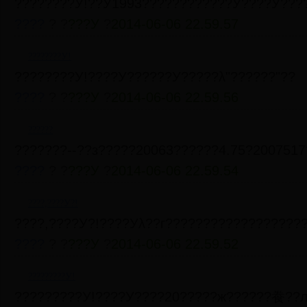
????????У!??У1993????????????У????У???
????
? ?
???У
?
2014-06-06 22.59.57
????????У!
????????У!????У??????У?????λ"??????"??
????
? ?
???У
?
2014-06-06 22.59.56
??????
???????--??з?????20063??????4.75?200751
????
? ?
???У
?
2014-06-06 22.59.54
????,????У?!
????,????У?!????Уλ??г??????????????????
????
? ?
???У
?
2014-06-06 22.59.52
?????????У!
?????????У!????У????20?????ж??????飬??