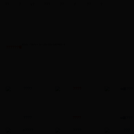
??
?
γ?
???
??
У·
??
?
??????,??????? ??????У,?????,?????,?????? ??????,?????,???
У,?????,??У????????????????????У???????????????????У?
?У?
?γ
??
?
??
?У?
??
??
?
?
??
855790570731-85569651
??????飺
У·
???
??
?
??
????
????
м繤???