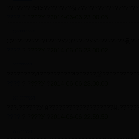
????????У!У????????飬??????????????????
????
? ?
???У
?
2014-06-06 23.00.05
С?????????У!
С?????????У!????У20?????УУ????????飬??
????
? ?
???У
?
2014-06-06 23.00.02
????????У!
????????У!??????????!??????磬??????????
????
? ?
???У
?
2014-06-06 23.00.00
???,??????У!
???,??????У!й???????????????????棬?????
????
? ?
???У
?
2014-06-06 22.59.59
????????У!