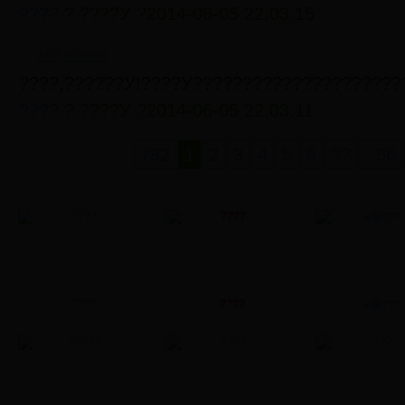
????
? ?
???У
?
2014-06-05 22.03.15
????,??????У!
????,??????У!????У?????????????????????
????
? ?
???У
?
2014-06-05 22.03.11
782
1
2
3
4
5
6
??
..56
????
????
м繤???