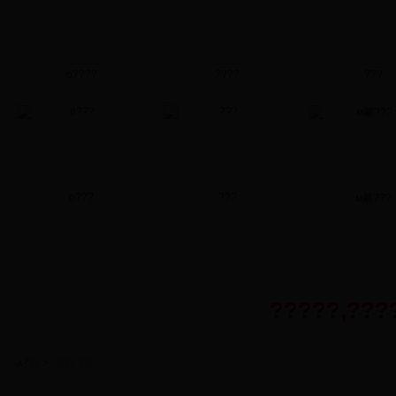
о????
????
???
о???
???
м繤???
У·
???
??
?
?????,???
λ?
??
>
????
???