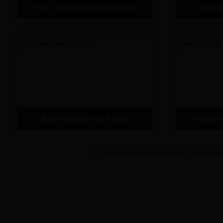
手机+平板+笔记本维修实战班
手机维
行业前景：平板电脑市场在2014年中达到了一
学习时间：1年
种“更加稳定的”增长状态，其销售量为2.74亿
术人员。半天理
台，并预计从现在起到2018年之间，平板电脑销
易懂，从零开始
量将以每年6%的速度实现增长，最终在2018年
成为真正意义上
达到3.49亿台。21世纪的今天，互联网热潮已经
内容：电子技术
掀起了一波又一波，而当下正是移动互联网快速
维修模块+制冷
发展的时期，移动互联网需要依附于智能手机、
基础模块：模拟
平板电脑移
电信号发射、
高级手机维修开店实战班
手机爆屏
行业前景：平板电脑市场在2014年中达到了一
学习时间：15
种“更加稳定的”增长状态，其销售量为2.74亿
迎查看（免费住
台，并预计从现在起到2018年之间，平板电脑销
特色：短、平、
量将以每年6%的速度实现增长，最终在2018年
功的快车道！学
达到3.49亿台。21世纪的今天，互联网热潮已经
苹果三星及国产
掀起了一波又一波，而当下正是移动互联网快速
于版本选择及刷
发展的时期，移动互联网需要依附于智能手机、
示，避免亲手在
平板电脑移
的赔机不良后果