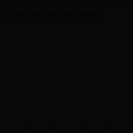
手机站
维修
iphone秘籍
安卓
软件
技巧
空调
文章
电商+推广
地区
手机维
机维修培训班
手机维修技术学校
学校首页
培训课程
招生问答
学校图片
网上报名