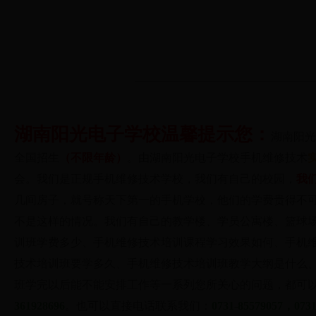
湖南阳光电子学校温馨提示您：
湖南阳光
全国招生
（不限年龄）
。由湖南阳光电子学校
手机维修技术
会。我们是正规手机维修技术学校，我们有自己的校园，
我
几间房子，就号称天下第一的手机学校，他们的学费贵得不
不是这样的情况。我们有自己的教学楼、学员公寓楼、篮球场
训班学费多少、
手机维修技术
培训课程学习效果如何、
手机
技术
培训班要学多久、
手机维修技术
培训班教学大纲是什么
班学完以后能不能安排工作等一系列您所关心的问题，都可
361928696
。也可以直接电话联系我们：
0731-85579057，073