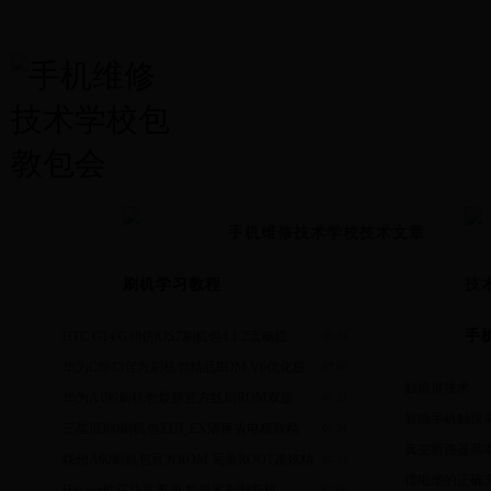
刷机学习教程
手
HTC G14/G18仿iOS7刷机包4.1.2流畅稳
05.24
华为C8813官方刷机包精品ROM V6优化极
07.08
触摸屏技术
华为A199刷机包最新官方线刷ROM双版
05.24
智能手机触摸
三星I9300刷机包XUI_EX清爽省电极致精
05.24
真空断路器基
联想A60刷机包官方ROM 完美ROOT超炫精
02.24
锂电池的正确
Htc one购买注意事项,如何鉴别翻新机
03.06