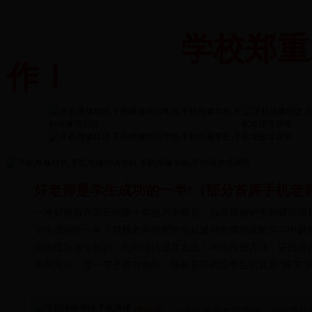
学校郑重
作！
好老师是学生成功的一半!（部分首席手机老
一块好钢放在高压锅里十年也不会熔化，放在炼钢炉里则瞬间熔
学生成功的一半！我校老师能把学生从被动的填鸭式的学习中解
但传授给学生知识，同时还传授其方法；不但传授方法，还传授其
鱼的方法，你一辈子都有鱼吃，我校老师教给学生的就是“捕鱼”
谭老师
（手机维修首席导师，湖南手机维