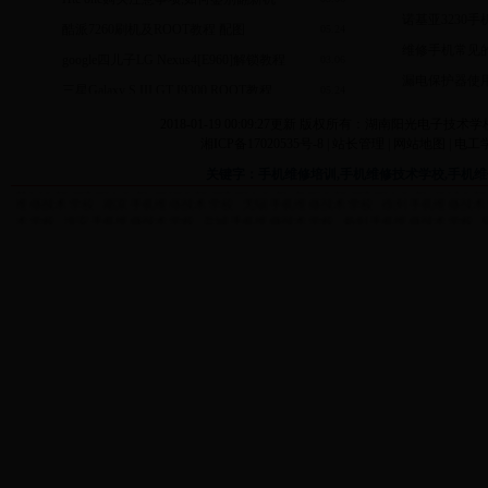
诺基亚3230手机
酷派7260刷机及ROOT教程 配图
05.24
维修手机常见
google四儿子LG Nexus4[E960]解锁教程
03.06
漏电保护器使
友情链接：
网页设计培训
摩托车维修学校
焊工技术学校
空调维修学校
知识问
三星Galaxy S III GT I9300 ROOT教程
05.24
中学试卷网
有问必答网
一问三知网
阳光招生网
手机
北京手机维修技术学校
投影机的使用
内蒙古手机维修技术学校
新疆手机维修技术学校
广西手机维修技术学校
宁夏手
联想s960一键获取root权限方法教程
02.14
2018-01-19 00:09:27更新 版权所有：湖南阳光电子技术学校 COPYR
手机维修技术学校
山西手机维修技术学校
陕西手机维修技术学校
江苏手机维修
手机常识汇总贴
湘ICP备17020535号-8 |
站长管理
|
网站地图
|
电工
技术学校
山东手机维修技术学校
河南手机维修技术学校
湖北手机维修技术学校
贵州手机维修技术学校
云南手机维修技术学校
甘肃手机维修技术学校
青海手机
常见手机问题
关键字：手机维修培训,手机维修技术学校,手机维
维修技术学校
南京手机维修技术学校
无锡手机维修技术学校
徐州手机维修技术
术学校
淮安手机维修技术学校
盐城手机维修技术学校
扬州手机维修技术学校
石家庄手机维修技术学校
唐山手机维修技术学校
秦皇岛手机维修技术学校
邯郸
德手机维修技术学校
沧州手机维修技术学校
廊坊手机维修技术学校
衡水手机维
修技术学校
长治手机维修技术学校
晋城手机维修技术学校
朔州手机维修技术学
校
吕梁手机维修技术学校
内蒙古手机维修技术学校
呼和浩特手机维修技术学校
鄂尔多斯手机维修技术学校
呼伦贝尔手机维修技术学校
巴彦淖尔手机维修技术
维修技术学校
辽宁手机维修技术学校
沈阳手机维修技术学校
大连手机维修技术
学校
锦州手机维修技术学校
营口手机维修技术学校
阜新手机维修技术学校
辽
芦岛手机维修技术学校
吉林手机维修技术学校
长春手机维修技术学校
吉林手机
维修技术学校
松原手机维修技术学校
白城手机维修技术学校
延边手机维修技术
维修技术学校
鹤岗手机维修技术学校
双鸭山手机维修技术学校
大庆手机维修技
维修技术学校
黑河手机维修技术学校
绥化手机维修技术学校
大兴安岭手机维修
技术学校
嘉兴手机维修技术学校
湖州手机维修技术学校
绍兴手机维修技术学校
丽水手机维修技术学校
安徽手机维修技术学校
合肥手机维修技术学校
芜湖手机
机维修技术学校
铜陵手机维修技术学校
安庆手机维修技术学校
黄山手机维修技
术学校
亳州手机维修技术学校
池州手机维修技术学校
宣城手机维修技术学校
三明手机维修技术学校
泉州手机维修技术学校
漳州手机维修技术学校
南平手机
维修技术学校
景德镇手机维修技术学校
萍乡手机维修技术学校
九江手机维修技