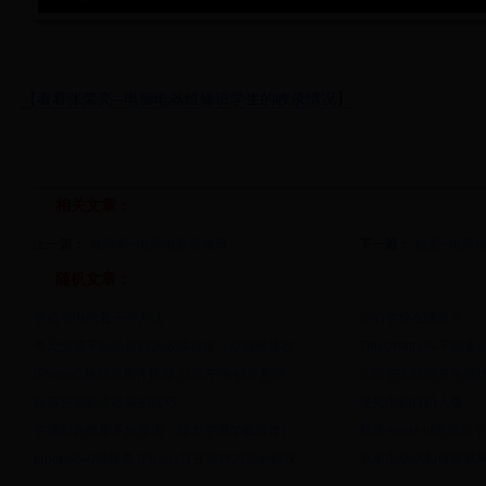
【看看张荣亮--电脑电器维修班学生的收录情况】
相关文章：
上一篇：
詹胡斌--电脑电器维修班
下一篇：
赵盟--电脑
随机文章：
手机省电的若干个方法
你们学校在哪里？
冬天空调不制热原因及故障检修（空调维修收
TinyUmbrella不能
iPhone5越狱后插件推荐 自动开/关锁屏密码
如何安全防范开关爆
提高空调制冷效果的技巧
逆光中如何拍人像
空调制热效果不好原因（格力空调加氟维修）
苹果Apple id密码忘
iphone5闪退修复 iPhone打开软件闪退的解决
单相电动机如何简易