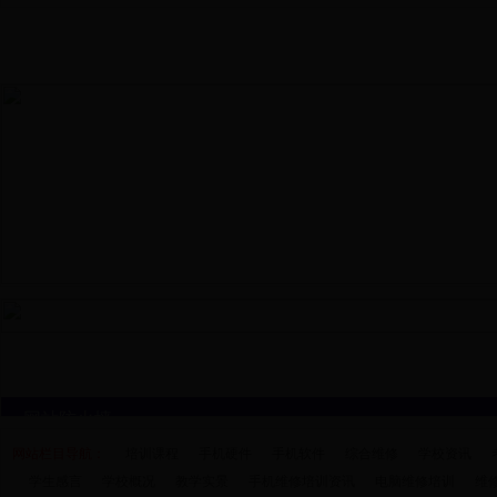
来校路线
学费标准
入学须知
联系方
网站栏目导航：
培训课程
手机硬件
手机软件
综合维修
学校资讯
学生感言
学校概况
教学实景
手机维修培训资讯
电脑维修培训
维