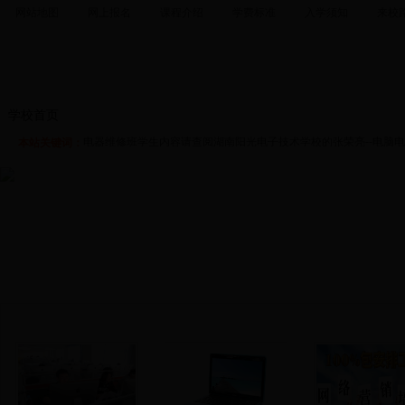
网站地图
网上报名
课程介绍
学费标准
入学须知
来校
张荣亮--电脑电器维修班学生哪个好？张荣亮--电脑电器维修班学
好？张荣亮--电脑电器维修班学生多少钱？张荣亮--电脑电器维修
学校首页
培训课程
手机硬件
手机软件
综合维修
学校资
开课时间是什么时候？张荣亮--电脑电器维修班学生价格是多少？张
电器维修班学生内容请查阅湖南阳光电子技术学校的张荣亮--电脑电
本站关键词：
王牌专业