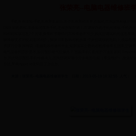
张荣亮--电脑电器维修班
手机保养须知-手机电容屏五最怕,关于电容屏的保养,挖掘机空调故障检修,iPhone
Odin 刷机教程,谈谈如何保养手机,怎样拆卸空调？,空调室内机停机的维修,手机
码相机应该注意7个关键,换季时节哪些汽车检查必不可少,购买空调试机的注意事项
脑维修技术学校,精彩的4招，解决日常数码相机故障,中央空调很耗电吗？,液晶电
养技巧分享,陈烨喜--电脑电器维修班学生,最新版富士数码相机维修常见故障,空调
电气设备的防护要求,如何预防燃气灶爆炸？,智能手机C盘维护方法及原则,TinyUmbrel
办,四大绝招预防手机维修坑人,志高空调家用小分体电控功能（专业维护）,微波炉
方法,苹果Apple id密码忘了怎么办,
来源：张荣亮--电脑电器维修班学生
日期：2013-05-19 16:32:55
人气：