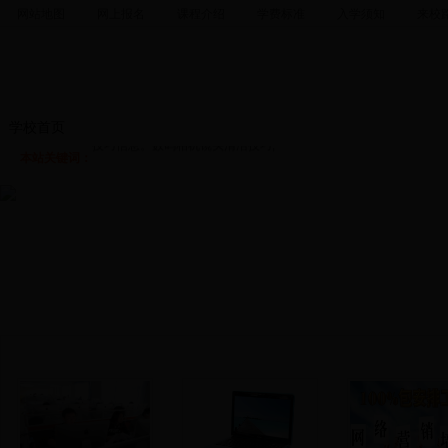
网站地图
网上报名
课程介绍
学费标准
入学须知
来校
数码相机镜头清洁技巧哪个好？数码相机镜头清洁技巧有哪些？最
巧多少钱？数码相机镜头清洁技巧费用要多少？数码相机镜头清洁
格是多少？数码相机镜头清洁技巧效果怎么样？最新数码相机镜头
学校首页
培训课程
手机硬件
手机软件
综合维修
学校资
技巧信息。数码相机镜头清洁技巧,
本站关键词：
王牌专业