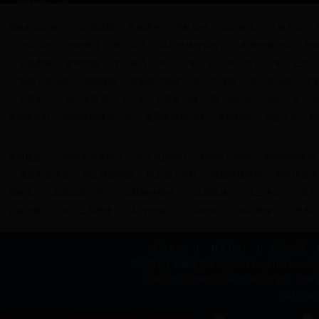
网站栏目导航：
培训课程
手机硬件
手机软件
综合维修
学校资讯
学生感言
学校概况
教学实景
手机维修培训资讯
电脑维修培训
维
刷机教程
家电维修
手机技巧
电工
电工证
电工考证
电工证怎么
电动工具维修
电脑维修
电脑硬件维修
笔记本维修
显示器维修
手
装修电工
电工证查询
办个电工证要多少钱
电工操作证
办电工证
培训哪家好
电脑维修技术问答
电脑维修知识网
老版网站
招生平台
网
友情链接：
电动车维修培训
淘宝培训学校
网站设计培训
网络营销培训
液晶电视维修
焊工培训学校
电工焊工学校
电脑维修学校
家电维修培
脑维修
电脑组装维护
电脑硬件维修
电脑维修
电工考证
电工
设备维修
电动工具维修
制冷维修
空调维修
冰箱维修
更多>
学校首页
|
联系我们
|
站长管理
湖南阳光手机维修技术学校 2013 apx168.c
版权所有 © 湖南阳光手机维修技术学校
湖南
本站关键