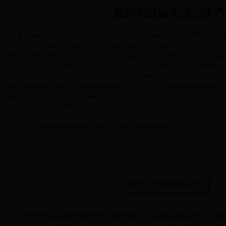
数码相机镜头清洁技巧
家电维修行业人才青黄不接现象 非常严重,常规绝缘材料外观检查有哪些方面,
的安全要求,电子技术学校受热捧家长学生蜂拥而至,电视不开机，灯亮的维修,空调
包冒烟的维修,电脑维修行业就业前景，薪金待遇如何？,空调开机十分钟停机的维修
护的维修,湖南阳光电子学校新生入学须知,电视开机无信号接收的维修,专家讲解空
打不开机的维修,怎样学好电脑维修,索尼电视三无的维修,海尔与美的两大集团的此
索尼电视无背景显示的维修,学员吃住问题是怎么解决的？,DV续命秘方 做到这五点
维修,数码相机锂离子电池保养秘籍,家用空调的中央空调风管的制安技术,索尼电视
的使用方法及保养,人才奇缺 谁来为电器维修行业注入新生命,索尼电视行幅变大的维
来源：数码相机镜头清洁技巧
日期：2013-02-28 23:09:30
人气：
相机镜头是非常精密的部件，其表面做了防反射的涂层处理，一定