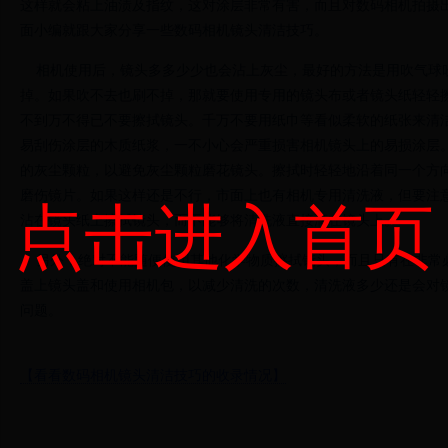
这样就会粘上油渍及指纹，这对涂层非常有害，而且对数码相机拍摄
面小编就跟大家分享一些数码相机镜头清洁技巧。
相机使用后，镜头多多少少也会沾上灰尘，最好的方法是用吹气球
掉。如果吹不去也刷不掉，那就要使用专用的镜头布或者镜头纸轻轻
不到万不得已不要擦拭镜头。千万不要用纸巾等看似柔软的纸张来清
易刮伤涂层的木质纸浆，一不小心会严重损害相机镜头上的易损涂层
的灰尘颗粒，以避免灰尘颗粒磨花镜头。擦拭时轻轻地沿着同一个方
磨伤镜片。如果这样还是不行，市面上也有相机专用清洗液，但要注
点击进入首页
沾在镜头纸上擦拭镜头，而不能够将清洗液直接滴在镜头上。
另外，绝对不能随便使用其他化学物质擦拭镜头，而且只有在非常
盖上镜头盖和使用相机包，以减少清洗的次数，清洗液多少还是会对
问题。
【看看数码相机镜头清洁技巧的收录情况】