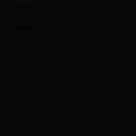
相关文章：
上一篇：
春季怎样预防镜头发霉变成大花脸？
下一篇：
数码相机液
随机文章：
iphone5使用教程：拍照、收邮件、浏览网站、
冰箱维修时应注意的
如何选择数码相机保养工具
空调冰堵的识别
太阳能发电是怎样的
数码相机主机保养四大
数码相机日常维护与保养指南
索尼电视开机一段时
冬季怎样保养数码相机
数码相机进水了该怎
索尼电视KV-AR29T80C黑屏，无图无声
三星I9100刷MIUI