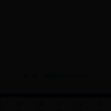
查一查___看看怎样坐火车来长沙
庆
西藏
内蒙古
新疆
广西
宁夏
苏
浙江
福建
安徽
江西
山东